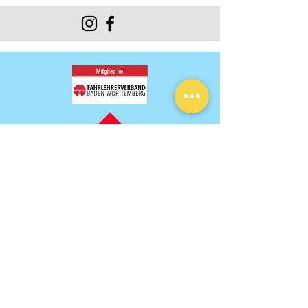
Charlys Fahrschule e.K.
Filderstraße 63
70180 Stuttgart
Telefonnummer:
0711 – 29 07 09
E-Mail:
info@charlys-fahrschule.de