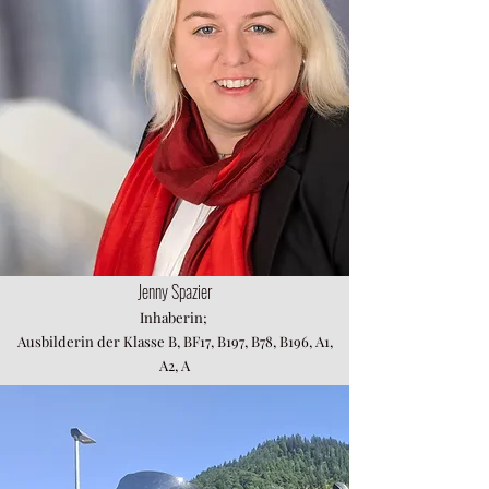
Jenny Spazier
Inhaberin;
Ausbilderin der Klasse B, BF17, B197, B78, B196, A1,
A2, A