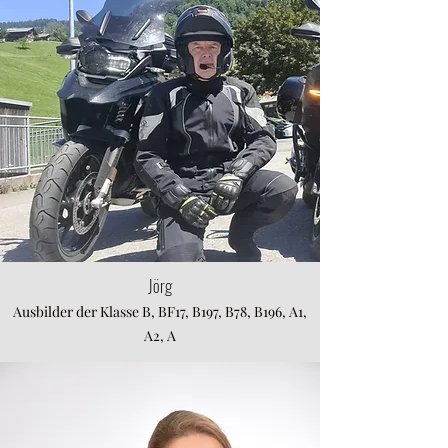
Jörg
Ausbilder der Klasse B, BF17, B197, B78, B196, A1,
A2, A